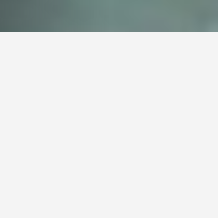
COMPANY PROFILE
บริษัท โลเจ็ม โลจิสติกส์ จำกัด
คือผู้เชี่ยวชาญด้านการขนส่ง
สินค้า ครอบคลุมบริการ
ตัวแทนขนส่งสินค้า บริการ
ขนส่งสินค้าโครงการ และ
บริการตัวแทนออกของให้แก่