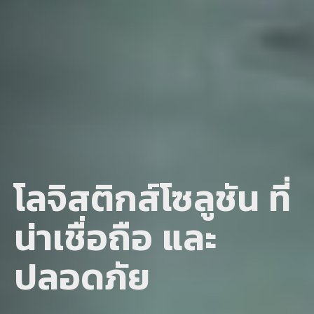
โลจิสติกส์โซลูชัน ที่
น่าเชื่อถือ และ
ปลอดภัย